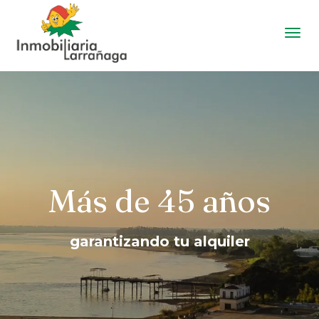
Men
Inmobiliaria Larrañaga | Salto - Uruguay
Pasar
al
contenido
principal
Más de 45 años
garantizando tu alquiler
garantizando tu alquiler
garantizando tu alquiler